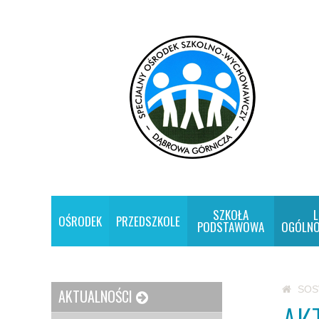
SZKOŁA
L
OŚRODEK
PRZEDSZKOLE
PODSTAWOWA
OGÓLNO
SO
AKTUALNOŚCI