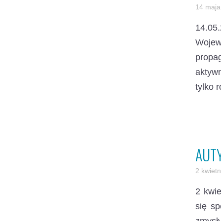
14 maja
14.05
Wojew
propa
aktyw
tylko 
AUTY
2 kwiet
2 kwi
się sp