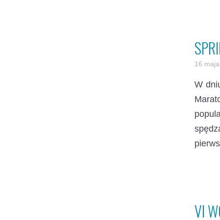
SPR
16 maja
W dniu
Marat
popul
spędz
pierws
VI 