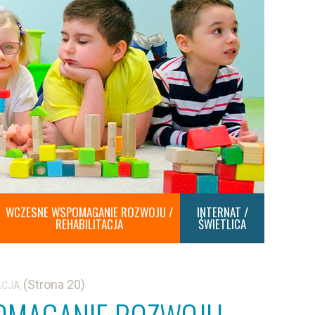
WCZESNE WSPOMAGANIE ROZWOJU /
INTERNAT /
REHABILITACJA
ŚWIETLICA
(Strona 20)
ACJA