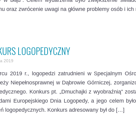
y w błąd”. Celem wydarzenia było zwiększenie świado
u oraz zwrócenie uwagi na główne problemy osób i ich 
KURS LOGOPEDYCZNY
a 2019
cu 2019 r., logopedzi zatrudnieni w Specjalnym Ośr
eży Niepełnosprawnej w Dąbrowie Górniczej, zorganizo
edycznego. Konkurs pt. „Dmuchajki z wyobraźnią” zost
dami Europejskiego Dnia Logopedy, a jego celem był
eń logopedycznych. Konkurs adresowany był do […]