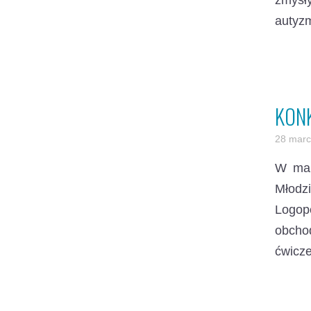
zmysł
autyzm
KON
28 marc
W mar
Młodzi
Logop
obcho
ćwicz