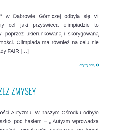
” w Dąbrowie Górniczej odbyła się VI
 cel jaki przyświeca olimpiadzie to
wy, poprzez ukierunkowaną i skorygowaną
ności. Olimpiada ma również na celu nie
ady FAIR […]
czytaj dalej
ZEZ ZMYSŁY
omości Autyzmu. W naszym Ośrodku odbyło
ch szkół pod hasłem – „ Autyzm wprowadza