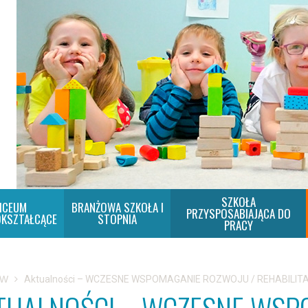
SZKOŁA
ICEUM
BRANŻOWA SZKOŁA I
PRZYSPOSABIAJĄCA DO
KSZTAŁCĄCE
STOPNIA
PRACY
SW
Aktualności – WCZESNE WSPOMAGANIE ROZWOJU / REHABILIT