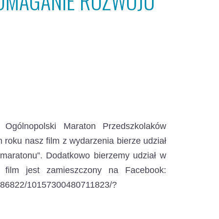
OMAGANIE ROZWOJU
 Ogólnopolski Maraton Przedszkolaków
 roku nasz film z wydarzenia bierze udział
o maratonu”. Dodatkowo bierzemy udział w
z film jest zamieszczony na Facebook:
51786822/10157300480711823/?