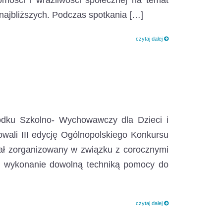
mości i wrażliwości społecznej na temat
najbliższych. Podczas spotkania […]
czytaj dalej
odku Szkolno- Wychowawczy dla Dzieci i
wali III edycję Ogólnopolskiego Konkursu
ał zorganizowany w związku z corocznymi
o wykonanie dowolną techniką pomocy do
czytaj dalej