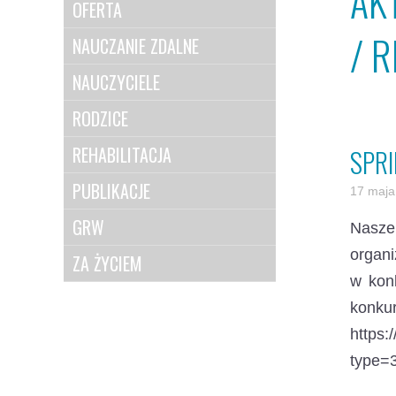
AK
OFERTA
/ R
NAUCZANIE ZDALNE
NAUCZYCIELE
RODZICE
REHABILITACJA
SPRI
PUBLIKACJE
17 maja
GRW
Nasze
organi
ZA ŻYCIEM
w konk
konku
https
type=