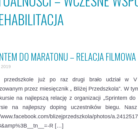
TUALNOŚCI – WCZESNE WSP
EHABILITACJA
NTEM DO MARATONU – RELACJA FILMOWA
 2019
 przedszkole już po raz drugi brało udział w V
zowanym przez miesięcznik „ Bliżej Przedszkola”. W tym
ursie na najlepszą relację z organizacji „Sprintem d
rsie na najlepszy doping uczestników biegu. Nas
://www.facebook.com/blizejprzedszkola/photos/a.2412
3&amp%3B__tn__=-R […]