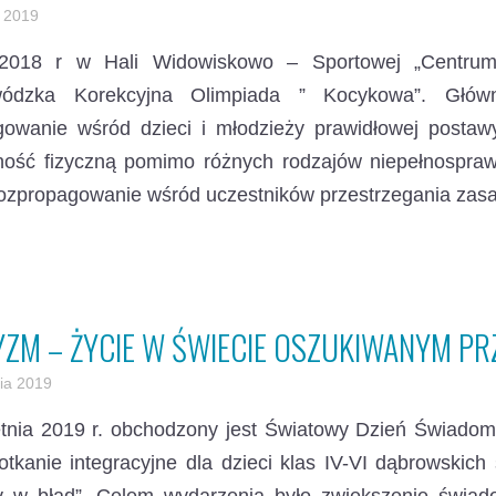
 2019
.2018 r w Hali Widowiskowo – Sportowej „Centrum
ódzka Korekcyjna Olimpiada ” Kocykowa”. Główny
gowanie wśród dzieci i młodzieży prawidłowej posta
ność fizyczną pomimo różnych rodzajów niepełnospraw
rozpropagowanie wśród uczestników przestrzegania zas
ZM – ŻYCIE W ŚWIECIE OSZUKIWANYM PR
nia 2019
etnia 2019 r. obchodzony jest Światowy Dzień Świad
otkanie integracyjne dla dzieci klas IV-VI dąbrowski