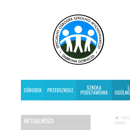
SZKOŁA
L
OŚRODEK
PRZEDSZKOLE
PODSTAWOWA
OGÓLNO
SO
AKTUALNOŚCI
OKRO