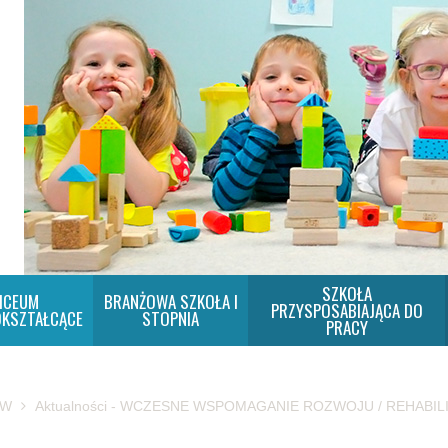
SZKOŁA
ICEUM
BRANŻOWA SZKOŁA I
PRZYSPOSABIAJĄCA DO
KSZTAŁCĄCE
STOPNIA
PRACY
SW
Aktualności - WCZESNE WSPOMAGANIE ROZWOJU / REHABIL