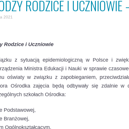
ODZY RODZICE I UCZNIOWIE
a 2021
y Rodzice i Uczniowie
ązku z sytuacją epidemiologiczną w Polsce i zwięk
ządzenia Ministra Edukacji i Nauki w sprawie czasowe
mu oświaty w związku z zapobieganiem, przeciwdzi
tora Ośrodka zajęcia będą odbywały się zdalnie w 
zególnych szkołach Ośrodka:
le Podstawowej,
e Branżowej,
um Ogólnokształcącym,