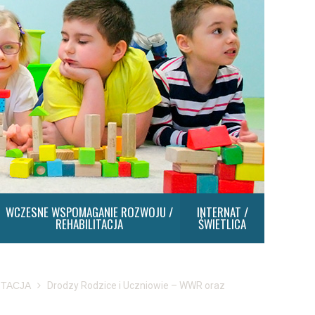
WCZESNE WSPOMAGANIE ROZWOJU /
INTERNAT /
REHABILITACJA
ŚWIETLICA
ITACJA
Drodzy Rodzice i Uczniowie – WWR oraz