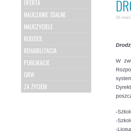
DR
OFERTA
NAUCZANIE ZDALNE
26 marc
NAUCZYCIELE
RODZICE
Drodz
REHABILITACJA
W zwi
PUBLIKACJE
Rozpor
GRW
syste
ZA ŻYCIEM
Dyrek
poszc
-Szko
-Szkol
-Lice