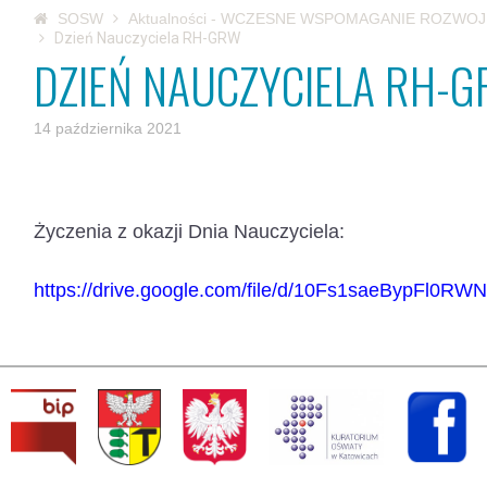
SOSW
Aktualności - WCZESNE WSPOMAGANIE ROZWOJU
Dzień Nauczyciela RH-GRW
DZIEŃ NAUCZYCIELA RH-
14 października 2021
Życzenia z okazji Dnia Nauczyciela:
https://drive.google.com/file/d/10Fs1saeBypFl0