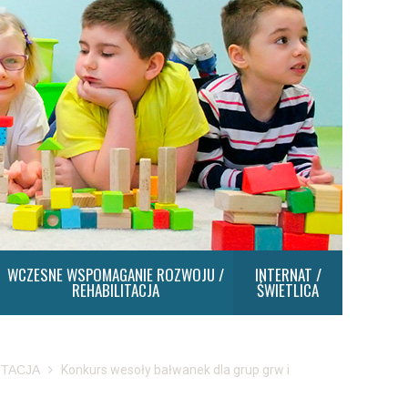
WCZESNE WSPOMAGANIE ROZWOJU /
INTERNAT /
REHABILITACJA
ŚWIETLICA
ITACJA
Konkurs wesoły bałwanek dla grup grw i