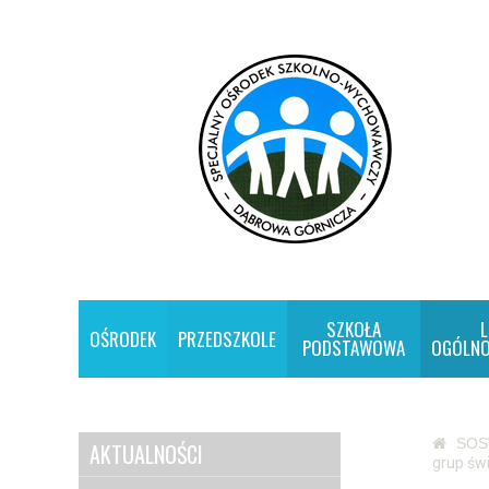
SZKOŁA
L
OŚRODEK
PRZEDSZKOLE
PODSTAWOWA
OGÓLNO
SO
AKTUALNOŚCI
grup świ