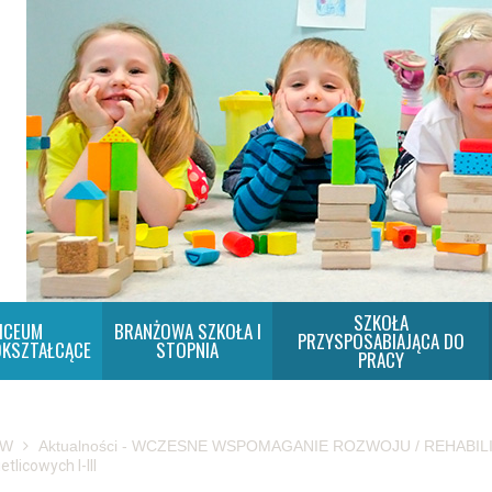
SZKOŁA
ICEUM
BRANŻOWA SZKOŁA I
PRZYSPOSABIAJĄCA DO
KSZTAŁCĄCE
STOPNIA
PRACY
SW
Aktualności - WCZESNE WSPOMAGANIE ROZWOJU / REHABIL
etlicowych I-III