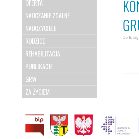
KO
OFERTA
NAUCZANIE ZDALNE
GR
NAUCZYCIELE
16 lute
RODZICE
REHABILITACJA
PUBLIKACJE
GRW
ZA ŻYCIEM