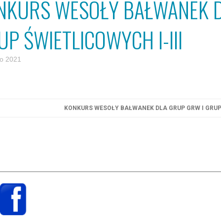
NKURS WESOŁY BAŁWANEK D
UP ŚWIETLICOWYCH I-III
go 2021
KONKURS WESOŁY BAŁWANEK DLA GRUP GRW I GRUP 