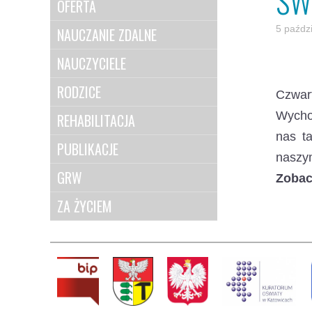
ŚW
OFERTA
5 paźdz
NAUCZANIE ZDALNE
NAUCZYCIELE
RODZICE
Czwart
Wychow
REHABILITACJA
nas t
PUBLIKACJE
naszym
GRW
Zobac
ZA ŻYCIEM