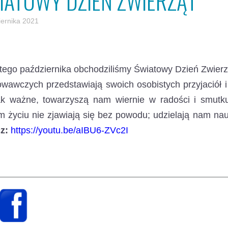
IATOWY DZIEŃ ZWIERZĄT
iernika 2021
ego października obchodziliśmy Światowy Dzień Zwierz
awczych przedstawiają swoich osobistych przyjaciół i t
ak ważne, towarzyszą nam wiernie w radości i smutku
 życiu nie zjawiają się bez powodu; udzielają nam nau
z:
https://youtu.be/aIBU6-ZVc2I