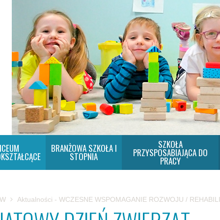
SZKOŁA
ICEUM
BRANŻOWA SZKOŁA I
PRZYSPOSABIAJĄCA DO
KSZTAŁCĄCE
STOPNIA
PRACY
SW
Aktualności - WCZESNE WSPOMAGANIE ROZWOJU / REHABIL