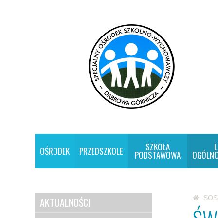
SZKOŁA
L
OŚRODEK
PRZEDSZKOLE
PODSTAWOWA
OGÓLNO
SO
AKTUALNOŚCI