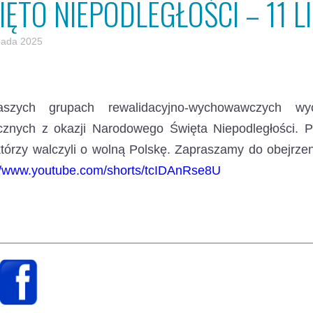
IĘTO NIEPODLEGŁOŚCI – 11 
opada 2025
zych grupach rewalidacyjno-wychowawczych wyc
ycznych z okazji Narodowego Święta Niepodległości.
Po
którzy walczyli o wolną Polskę. Zapraszamy do obejrzen
://www.youtube.com/shorts/tcIDAnRse8U