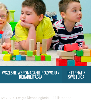
WCZESNE WSPOMAGANIE ROZWOJU /
INTERNAT /
REHABILITACJA
ŚWIETLICA
ITACJA
Święto Niepodległości – 11 listopada –