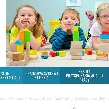
SZKOŁA
ICEUM
BRANŻOWA SZKOŁA I
PRZYSPOSABIAJĄCA DO
KSZTAŁCĄCE
STOPNIA
PRACY
SW
Aktualności - WCZESNE WSPOMAGANIE ROZWOJU / REHABIL