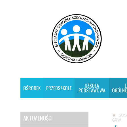
SZKOŁA
L
OŚRODEK
PRZEDSZKOLE
PODSTAWOWA
OGÓLNO
SO
AKTUALNOŚCI
GRW