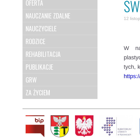
ŚW
OFERTA
NAUCZANIE ZDALNE
12 list
NAUCZYCIELE
RODZICE
W nas
REHABILITACJA
plast
PUBLIKACJE
tych, 
https
GRW
ZA ŻYCIEM