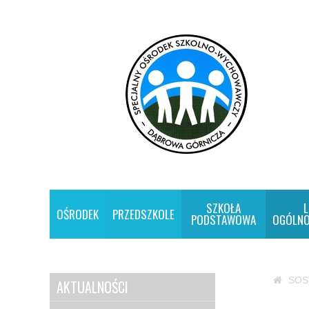
SZKOŁA
L
OŚRODEK
PRZEDSZKOLE
PODSTAWOWA
OGÓLNO
SO
AKTUALNOŚCI