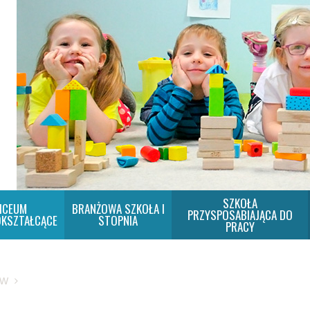
SZKOŁA
ICEUM
BRANŻOWA SZKOŁA I
PRZYSPOSABIAJĄCA DO
KSZTAŁCĄCE
STOPNIA
PRACY
SW