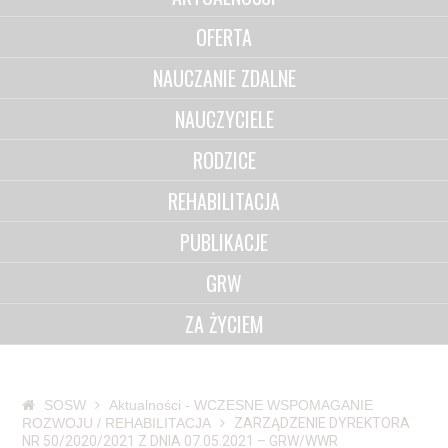
OFERTA
NAUCZANIE ZDALNE
NAUCZYCIELE
RODZICE
REHABILITACJA
PUBLIKACJE
GRW
ZA ŻYCIEM
SOSW
Aktualności - WCZESNE WSPOMAGANIE
ROZWOJU / REHABILITACJA
ZARZĄDZENIE DYREKTORA
NR 50/2020/2021 Z DNIA 07.05.2021 – GRW/WWR