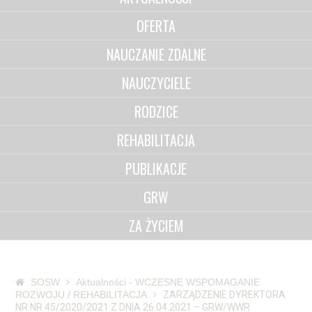
OFERTA
NAUCZANIE ZDALNE
NAUCZYCIELE
RODZICE
REHABILITACJA
PUBLIKACJE
GRW
ZA ŻYCIEM
SOSW
Aktualności - WCZESNE WSPOMAGANIE
ROZWOJU / REHABILITACJA
ZARZĄDZENIE DYREKTORA
NR NR 45/2020/2021 Z DNIA 26.04.2021 – GRW/WWR