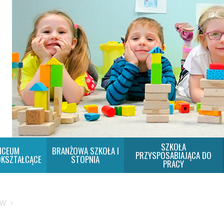
SZKOŁA
ICEUM
BRANŻOWA SZKOŁA I
PRZYSPOSABIAJĄCA DO
KSZTAŁCĄCE
STOPNIA
PRACY
SW