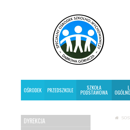
SZKOŁA
L
OŚRODEK
PRZEDSZKOLE
PODSTAWOWA
OGÓLNO
SO
DYREKCJA