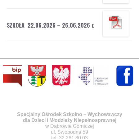
SZKOŁA 22.06.2026 – 26.06.2026 r.
Specjalny Ośrodek Szkolno – Wychowawczy
dla Dzieci i Młodzieży Niepełnosprawnej
w Dąbrowie Górniczej
ul. Swobodna 59
tel. 32 261 80 03