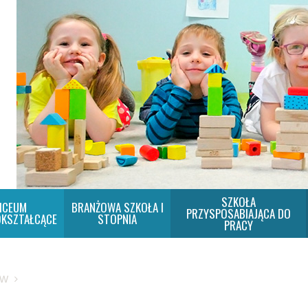
SZKOŁA
ICEUM
BRANŻOWA SZKOŁA I
PRZYSPOSABIAJĄCA DO
KSZTAŁCĄCE
STOPNIA
PRACY
SW