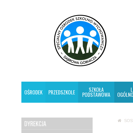
SZKOŁA
L
OŚRODEK
PRZEDSZKOLE
PODSTAWOWA
OGÓLNO
SO
DYREKCJA