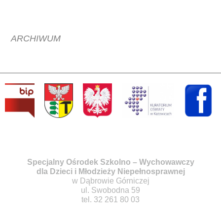
ARCHIWUM
Specjalny Ośrodek Szkolno – Wychowawczy
dla Dzieci i Młodzieży Niepełnosprawnej
w Dąbrowie Górniczej
ul. Swobodna 59
tel. 32 261 80 03