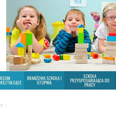
SZKOŁA
ICEUM
BRANŻOWA SZKOŁA I
PRZYSPOSABIAJĄCA DO
KSZTAŁCĄCE
STOPNIA
PRACY
SW