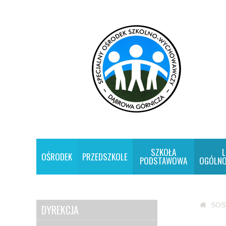
SZKOŁA
L
OŚRODEK
PRZEDSZKOLE
PODSTAWOWA
OGÓLNO
SO
DYREKCJA