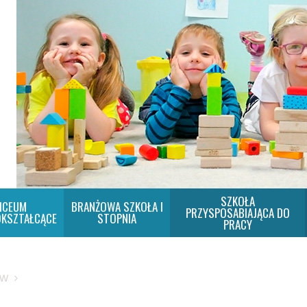
SZKOŁA
ICEUM
BRANŻOWA SZKOŁA I
PRZYSPOSABIAJĄCA DO
KSZTAŁCĄCE
STOPNIA
PRACY
SW