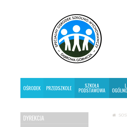
SZKOŁA
L
OŚRODEK
PRZEDSZKOLE
PODSTAWOWA
OGÓLNO
SO
DYREKCJA