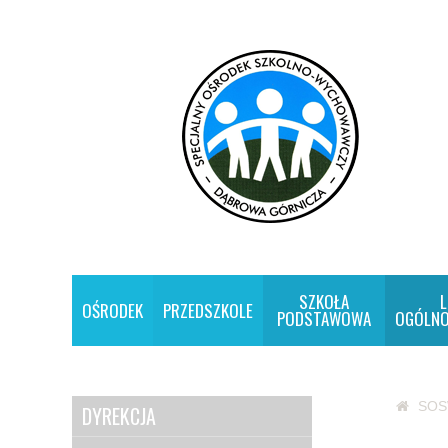
SZKOŁA
L
OŚRODEK
PRZEDSZKOLE
PODSTAWOWA
OGÓLNO
SO
DYREKCJA