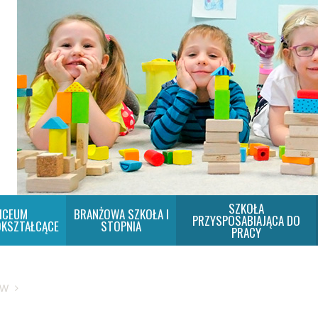
SZKOŁA
ICEUM
BRANŻOWA SZKOŁA I
PRZYSPOSABIAJĄCA DO
KSZTAŁCĄCE
STOPNIA
PRACY
SW