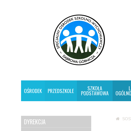
SZKOŁA
L
OŚRODEK
PRZEDSZKOLE
PODSTAWOWA
OGÓLNO
SO
DYREKCJA