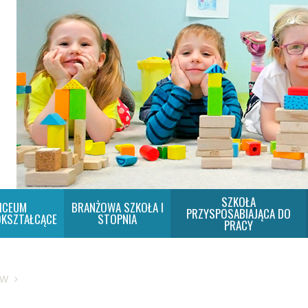
SZKOŁA
ICEUM
BRANŻOWA SZKOŁA I
PRZYSPOSABIAJĄCA DO
KSZTAŁCĄCE
STOPNIA
PRACY
SW