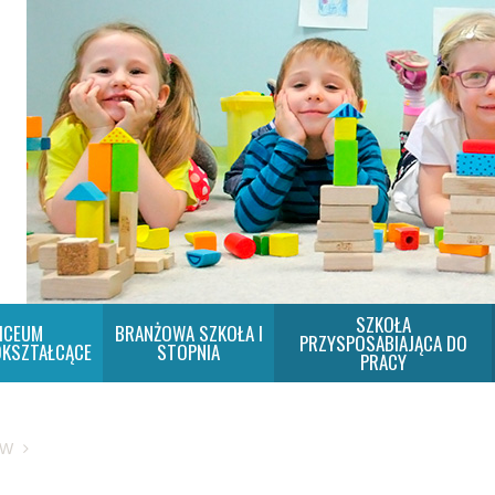
SZKOŁA
ICEUM
BRANŻOWA SZKOŁA I
PRZYSPOSABIAJĄCA DO
KSZTAŁCĄCE
STOPNIA
PRACY
SW