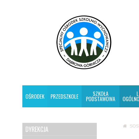
SZKOŁA
L
OŚRODEK
PRZEDSZKOLE
PODSTAWOWA
OGÓLNO
SO
DYREKCJA