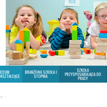
SZKOŁA
ICEUM
BRANŻOWA SZKOŁA I
PRZYSPOSABIAJĄCA DO
KSZTAŁCĄCE
STOPNIA
PRACY
SW