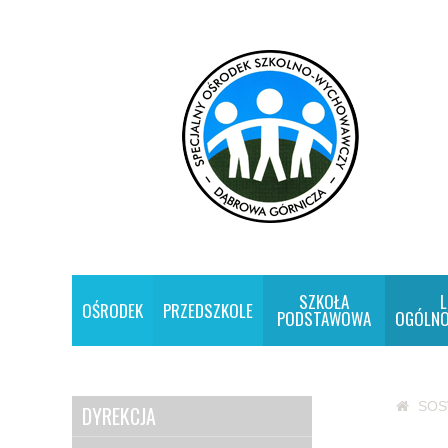
SZKOŁA
L
OŚRODEK
PRZEDSZKOLE
PODSTAWOWA
OGÓLNO
SO
DYREKCJA